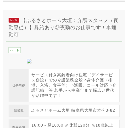
【ふるさとホーム大垣：介護スタッフ（夜
NEW
勤専従）】昇給あり◎夜勤のお仕事です！車通
勤可
パート
サービス付き高齢者向け住宅（デイサービ
ス併設）での介護業務全般 ○身体介護（排
泄、入浴、食事等） ○巡回、コール対応 ○介
仕事内容
護記録 等 若手から中高年まで幅広い世代
が活躍中です！
ふるさとホーム大垣 岐阜県大垣市本今3-82
勤務地
16:00～翌10:00 ※休憩120分 ※18歳以上
勤務時間