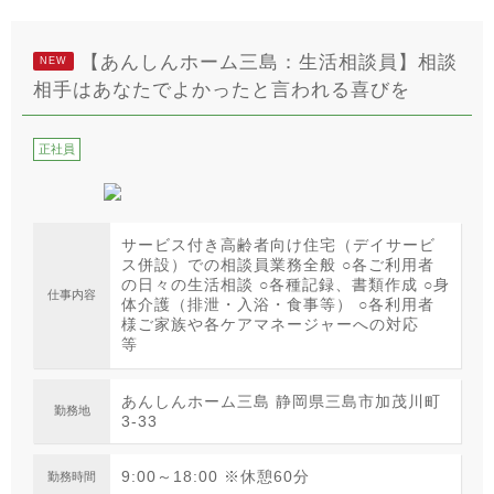
【あんしんホーム三島：生活相談員】相談
NEW
相手はあなたでよかったと言われる喜びを
正社員
サービス付き高齢者向け住宅（デイサービ
ス併設）での相談員業務全般 ○各ご利用者
の日々の生活相談 ○各種記録、書類作成 ○身
仕事内容
体介護（排泄・入浴・食事等） ○各利用者
様ご家族や各ケアマネージャーへの対応
等
あんしんホーム三島 静岡県三島市加茂川町
勤務地
3-33
9:00～18:00 ※休憩60分
勤務時間