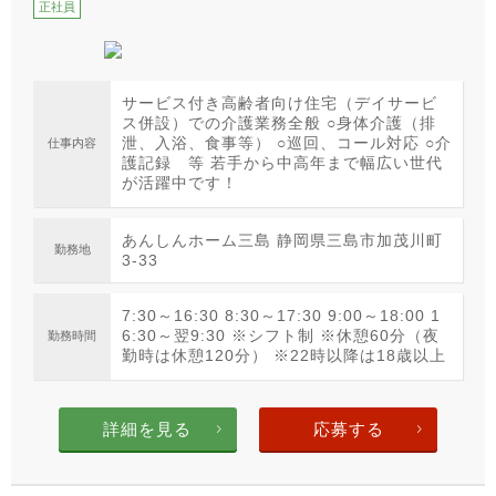
正社員
サービス付き高齢者向け住宅（デイサービ
ス併設）での介護業務全般 ○身体介護（排
泄、入浴、食事等） ○巡回、コール対応 ○介
仕事内容
護記録 等 若手から中高年まで幅広い世代
が活躍中です！
あんしんホーム三島 静岡県三島市加茂川町
勤務地
3-33
7:30～16:30 8:30～17:30 9:00～18:00 1
6:30～翌9:30 ※シフト制 ※休憩60分（夜
勤務時間
勤時は休憩120分） ※22時以降は18歳以上
詳細を見る
応募する