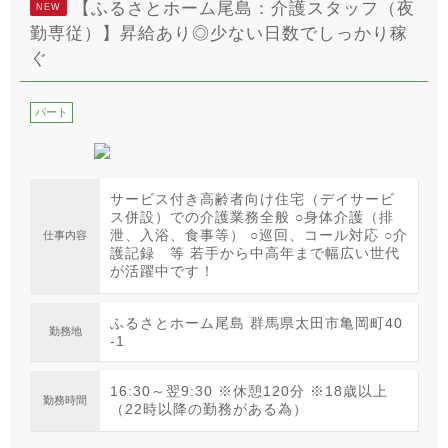
【ふるさとホーム尾島：介護スタッフ（夜
NEW
勤専従）】昇給あり◎少ない日数でしっかり稼
ぐ
パート
サービス付き高齢者向け住宅（デイサービ
ス併設）での介護業務全般 ○身体介護（排
泄、入浴、食事等） ○巡回、コール対応 ○介
仕事内容
護記録 等 若手から中高年まで幅広い世代
が活躍中です！
ふるさとホーム尾島 群馬県太田市亀岡町40
勤務地
-1
16:30～翌9:30 ※休憩120分 ※18歳以上
勤務時間
（22時以降の勤務がある為）