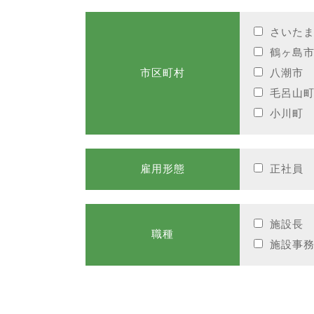
さいた
鶴ヶ島
市区町村
八潮市
毛呂山
小川町
雇用形態
正社員
施設長
職種
施設事