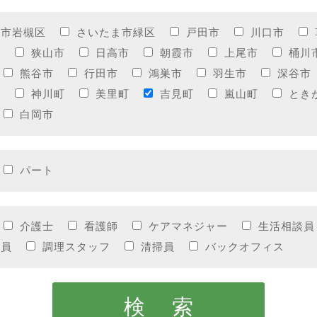
ま市岩槻区
さいたま市緑区
戸田市
川口市
市
狭山市
日高市
朝霞市
上尾市
桶川
熊谷市
行田市
鴻巣市
羽生市
深谷市
町
神川町
美里町
吉見町
嵐山町
とき
白岡市
パート
介護士
看護師
ケアマネジャー
生活相談員
務員
調理スタッフ
清掃員
バックオフィス