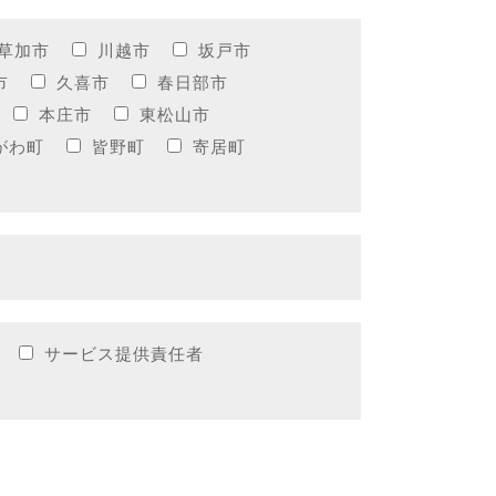
草加市
川越市
坂戸市
市
久喜市
春日部市
本庄市
東松山市
がわ町
皆野町
寄居町
サービス提供責任者