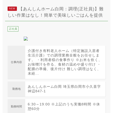
【あんしんホーム白岡：調理(正社員)】難
NEW
しい作業はなし！簡単で美味しいごはんを提供
正社員
介護付き有料老人ホーム（特定施設入居者
生活介護）での調理業務全般をお任せしま
す。 ・利用者様の食事作り ※お米を炊く、
仕事内容
お味噌汁を作る、食材の温めや盛り付け ・
配膳の準備、後片付け 難しい調理はなく、
未経...
あんしんホーム白岡 埼玉県白岡市小久喜字
勤務地
神辺847-1
6:30～19:00 ※上記のうち実働8時間 ※休
勤務時間
憩60分