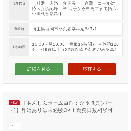
（排泄、入浴、食事等） ○巡回、コール対
仕事内容
応 ○介護記録 等 若手から中高年まで幅広
い世代が活躍中！
埼玉県白岡市小久喜字神辺847-1
勤務地
16:00～翌10:00（実働16時間） ※休憩120
勤務時間
分 ※18歳以上（22時以降の勤務がある為）
詳細を見る
応募する
【あんしんホーム白岡：介護職員(パー
NEW
ト)】昇給あり◎未経験OK！勤務日数相談可
パート