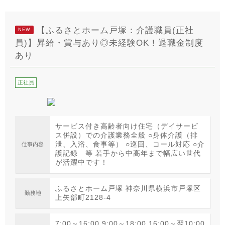
【ふるさとホーム戸塚：介護職員(正社
NEW
員)】昇給・賞与あり◎未経験OK！退職金制度
あり
正社員
サービス付き高齢者向け住宅（デイサービ
ス併設）での介護業務全般 ○身体介護（排
泄、入浴、食事等） ○巡回、コール対応 ○介
仕事内容
護記録 等 若手から中高年まで幅広い世代
が活躍中です！
ふるさとホーム戸塚 神奈川県横浜市戸塚区
勤務地
上矢部町2128-4
7:00～16:00 9:00～18:00 16:00～翌10:00