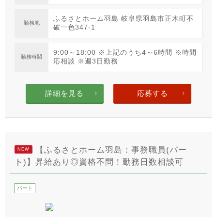
ふるさとホーム羽島 岐阜県羽島市正木町不
勤務地
破一色347-1
9:00～18:00 ※上記のうち4～6時間 ※時間
勤務時間
応相談 ※週3日勤務
詳細を見る
応募する
【ふるさとホーム羽島：事務職員(パー
NEW
ト)】昇給あり◎資格不問！勤務日数相談可
パート