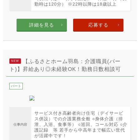
勤時は120分） ※22時以降は18歳以上
詳細を見る
応募する
【ふるさとホーム羽島：介護職員(パー
NEW
ト)】昇給あり◎未経験OK！勤務日数相談可
パート
サービス付き高齢者向け住宅（デイサービ
ス併設）での介護業務全般 ○身体介護（排
泄、入浴、食事等） ○巡回、コール対応 ○介
仕事内容
護記録 等 若手から中高年まで幅広い世代
が活躍中です！