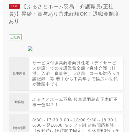
【ふるさとホーム羽島：介護職員(正社
NEW
員)】昇給・賞与あり◎未経験OK！退職金制度
あり
正社員
サービス付き高齢者向け住宅（デイサービ
ス併設）での介護業務全般 ○身体介護（排
泄、入浴、食事等） ○巡回、コール対応 ○介
仕事内容
護記録 等 若手から中高年まで幅広い世代
が活躍中です！
ふるさとホーム羽島 岐阜県羽島市正木町不
勤務地
破一色347-1
8:30～17:30 9:00～18:00 9:30～18:30 1
6:00～翌10:00 ※シフト制 ※時間応相談
勤務時間
（夜勤時は16時間で固定） ※休憩60分（夜