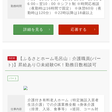
6:00～翌10：00 ※シフト制 ※時間応相談
勤務時間
（夜勤時は16時間で固定） ※休憩60分（夜
勤時は120分） ※22時以降は18歳以上
詳細を見る
応募する
【ふるさとホーム毛呂山：介護職員(パー
NEW
ト)】昇給あり◎未経験OK！勤務日数相談可
パート
介護付き有料老人ホーム（特定施設入居者
生活介護）での介護業務全般 ○身体介護
（排泄、入浴、食事等） ○巡回、コール対
仕事内容