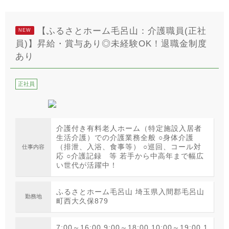
【ふるさとホーム毛呂山：介護職員(正社
NEW
員)】昇給・賞与あり◎未経験OK！退職金制度
あり
正社員
介護付き有料老人ホーム（特定施設入居者
生活介護）での介護業務全般 ○身体介護
（排泄、入浴、食事等） ○巡回、コール対
仕事内容
応 ○介護記録 等 若手から中高年まで幅広
い世代が活躍中！
ふるさとホーム毛呂山 埼玉県入間郡毛呂山
勤務地
町西大久保879
7:00～16:00 9:00～18:00 10:00～19:00 1