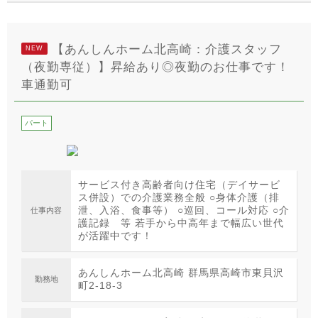
【あんしんホーム北高崎：介護スタッフ
NEW
（夜勤専従）】昇給あり◎夜勤のお仕事です！
車通勤可
パート
サービス付き高齢者向け住宅（デイサービ
ス併設）での介護業務全般 ○身体介護（排
泄、入浴、食事等） ○巡回、コール対応 ○介
仕事内容
護記録 等 若手から中高年まで幅広い世代
が活躍中です！
あんしんホーム北高崎 群馬県高崎市東貝沢
勤務地
町2-18-3