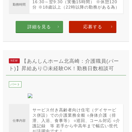
16:30～翌9:30（実働15時間） ※休憩120
勤務時間
分 ※18歳以上（22時以降の勤務がある為）
詳細を見る
応募する
【あんしんホーム北高崎：介護職員(パー
NEW
ト)】昇給あり◎未経験OK！勤務日数相談可
パート
サービス付き高齢者向け住宅（デイサービ
ス併設）での介護業務全般 ○身体介護（排
泄、入浴、食事等） ○巡回、コール対応 ○介
仕事内容
護記録 等 若手から中高年まで幅広い世代
が活躍中です！