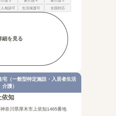
要介護３
要介護４
要介護５
証人相談可
生活保護可
全国対応
詳細を見る
住宅（一般型特定施設・入居者生活
介護）
上依知
神奈川県厚木市上依知1465番地