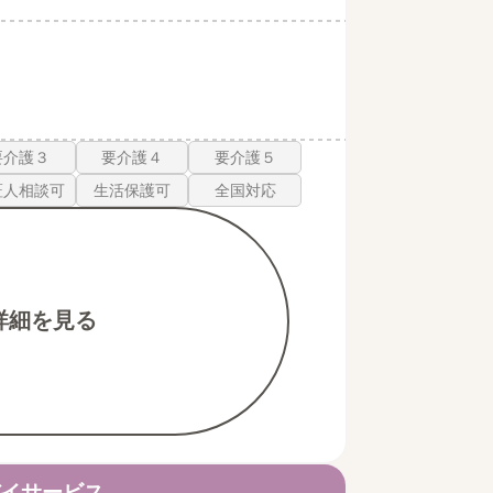
要介護３
要介護４
要介護５
証人相談可
生活保護可
全国対応
詳細を見る
イサービス