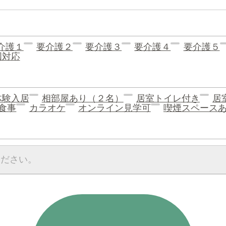
介護１
要介護２
要介護３
要介護４
要介護５
国対応
体験入居
相部屋あり（２名）
居室トイレ付き
居
食事
カラオケ
オンライン見学可
喫煙スペース