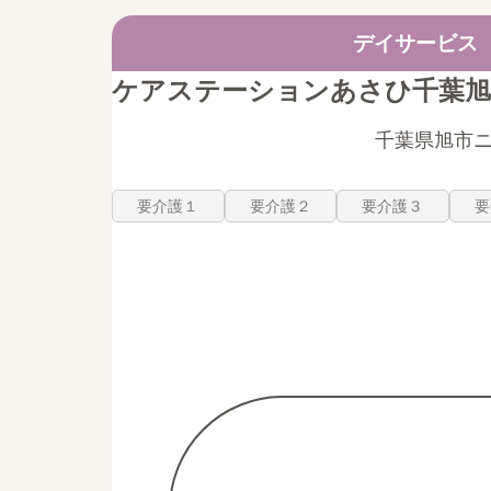
デイサービス
ケアステーションあさひ千葉旭
千葉県旭市ニ9
要介護１
要介護２
要介護３
要