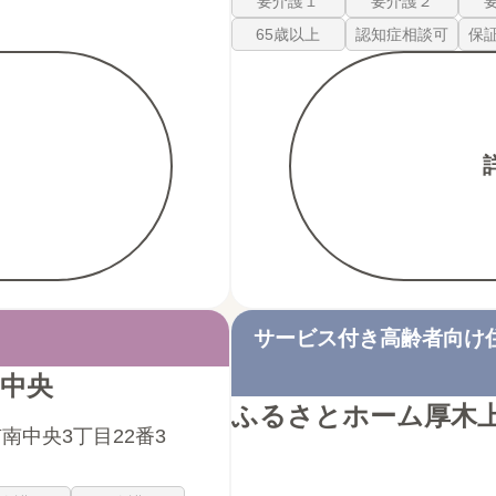
要介護１
要介護２
65歳以上
認知症相談可
保
サービス付き高齢者向け
中央
ふるさとホーム厚木
南中央3丁目22番3