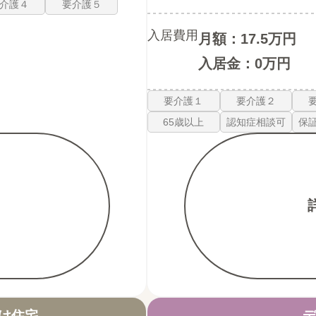
介護４
要介護５
入居費用
月額：17.5万円
入居金：0万円
要介護１
要介護２
65歳以上
認知症相談可
保
け住宅
デ