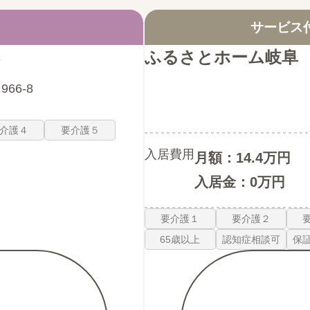
サービス
ふるさとホーム岐阜
66-8
介護４
要介護５
入居費用
月額：14.4万円
入居金：0万円
要介護１
要介護２
65歳以上
認知症相談可
保