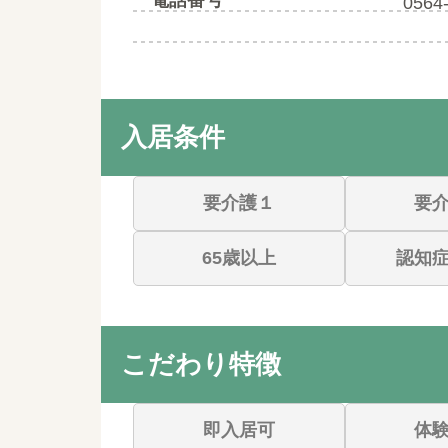
電話番号
0564
入居条件
要介護１
要
65歳以上
認知
こだわり特徴
即入居可
体