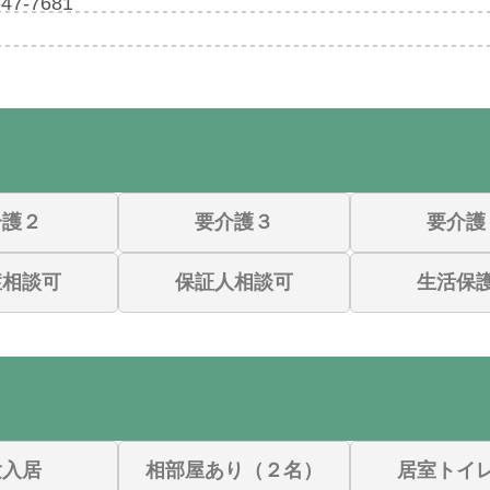
-47-7681
介護２
要介護３
要介護
症相談可
保証人相談可
生活保
験入居
相部屋あり（２名）
居室トイ