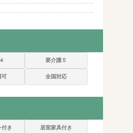
４
要介護５
護可
全国対応
レ付き
居室家具付き