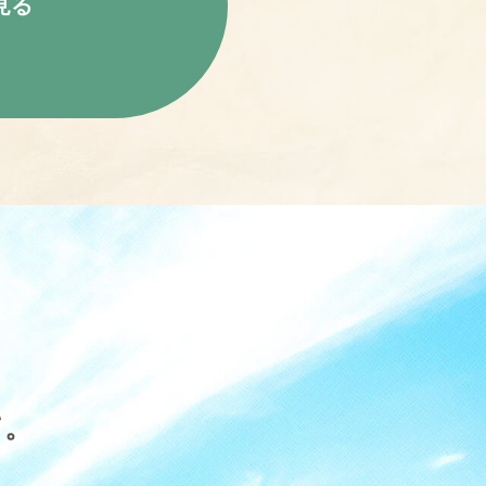
見る
て。
。