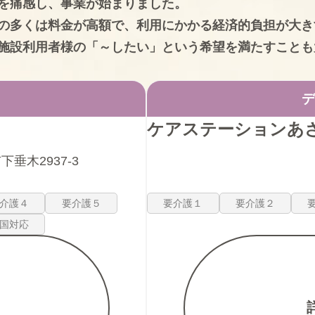
を痛感し、事業が始まりました。
の多くは料金が高額で、利用にかかる経済的負担が大き
施設利用者様の「～したい」という希望を満たすことも
デ
ケアステーションあ
垂木2937-3
介護４
要介護５
要介護１
要介護２
国対応