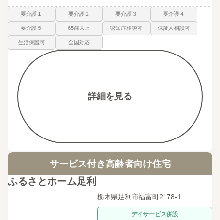
要介護１
要介護２
要介護３
要介護４
要介護５
65歳以上
認知症相談可
保証人相談可
生活保護可
全国対応
詳細を見る
サービス付き高齢者向け住宅
ふるさとホーム足利
栃木県足利市福富町2178-1
デイサービス併設