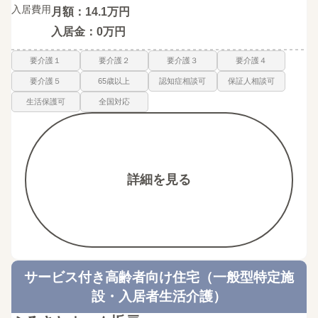
入居費用
月額：14.1万円
入居金：0万円
要介護１
要介護２
要介護３
要介護４
要介護５
65歳以上
認知症相談可
保証人相談可
生活保護可
全国対応
詳細を見る
サービス付き高齢者向け住宅（一般型特定施
設・入居者生活介護）