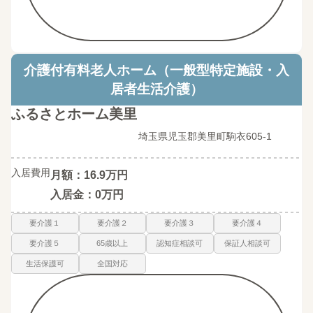
介護付有料老人ホーム（一般型特定施設・入
居者生活介護）
ふるさとホーム美里
埼玉県児玉郡美里町駒衣605-1
入居費用
月額：16.9万円
入居金：0万円
要介護１
要介護２
要介護３
要介護４
要介護５
65歳以上
認知症相談可
保証人相談可
生活保護可
全国対応