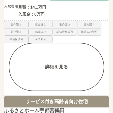
入居費用
月額：14.1万円
入居金：0万円
要介護１
要介護２
要介護３
要介護４
要介護５
65歳以上
認知症相談可
保証人相談可
生活保護可
全国対応
詳細を見る
サービス付き高齢者向け住宅
ふるさとホーム宇都宮鶴田