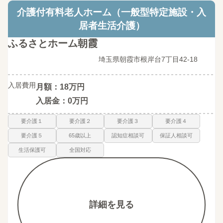
介護付有料老人ホーム（一般型特定施設・入
居者生活介護）
ふるさとホーム朝霞
埼玉県朝霞市根岸台7丁目42-18
入居費用
月額：18万円
入居金：0万円
要介護１
要介護２
要介護３
要介護４
要介護５
65歳以上
認知症相談可
保証人相談可
生活保護可
全国対応
詳細を見る