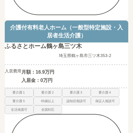
介護付有料老人ホーム（一般型特定施設・入
居者生活介護）
ふるさとホーム鶴ヶ島三ツ木
埼玉県鶴ヶ島市三ツ木353-2
入居費用
月額：16.9万円
入居金：0万円
要介護１
要介護２
要介護３
要介護４
要介護５
65歳以上
認知症相談可
保証人相談可
生活保護可
全国対応