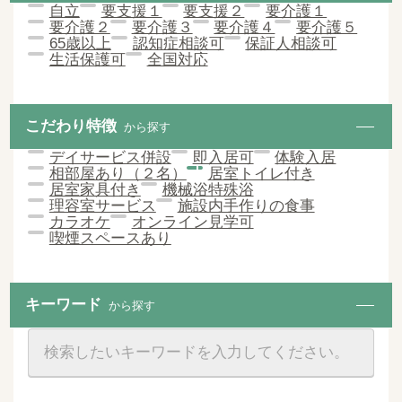
自立
要支援１
要支援２
要介護１
要介護２
要介護３
要介護４
要介護５
65歳以上
認知症相談可
保証人相談可
生活保護可
全国対応
こだわり特徴
から探す
デイサービス併設
即入居可
体験入居
相部屋あり（２名）
居室トイレ付き
居室家具付き
機械浴特殊浴
理容室サービス
施設内手作りの食事
カラオケ
オンライン見学可
喫煙スペースあり
キーワード
から探す