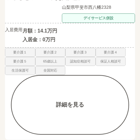
山梨県甲斐市西八幡2328
デイサービス併設
入居費用
月額：14.1万円
入居金：0万円
要介護１
要介護２
要介護３
要介護４
要介護５
65歳以上
認知症相談可
保証人相談可
生活保護可
全国対応
詳細を見る