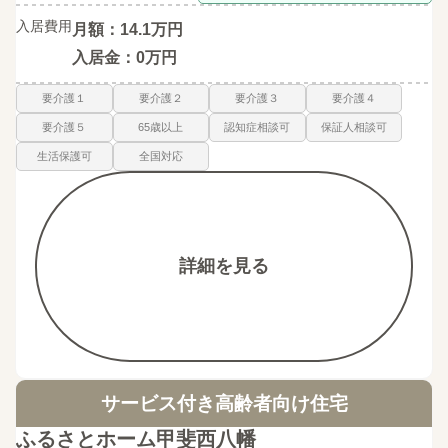
入居費用
月額：14.1万円
入居金：0万円
要介護１
要介護２
要介護３
要介護４
要介護５
65歳以上
認知症相談可
保証人相談可
生活保護可
全国対応
詳細を見る
サービス付き高齢者向け住宅
ふるさとホーム甲斐西八幡