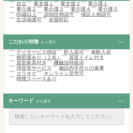
自立
要支援１
要支援２
要介護１
要介護２
要介護３
要介護４
要介護５
65歳以上
認知症相談可
保証人相談可
生活保護可
全国対応
こだわり特徴
から探す
デイサービス併設
即入居可
体験入居
相部屋あり（２名）
居室トイレ付き
居室家具付き
機械浴特殊浴
理容室サービス
施設内手作りの食事
カラオケ
オンライン見学可
喫煙スペースあり
キーワード
から探す