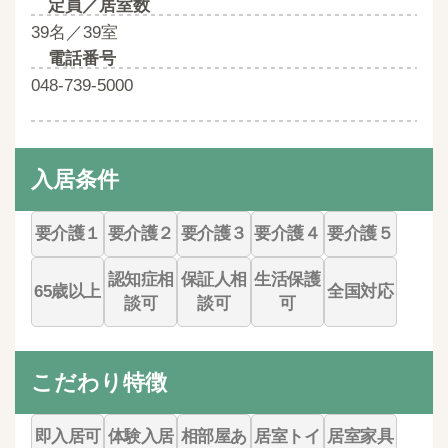
定員／居室数
39名／39室
電話番号
048-739-5000
入居条件
要介護１
要介護２
要介護３
要介護４
要介護５
認知症相
保証人相
生活保護
65歳以上
全国対応
談可
談可
可
こだわり特徴
即入居可
体験入居
相部屋あ
居室トイ
居室家具