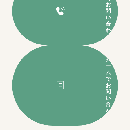
お
問
い
合
わ
せ
フ
ォ
ー
ム
で
お
問
い
合
わ
せ