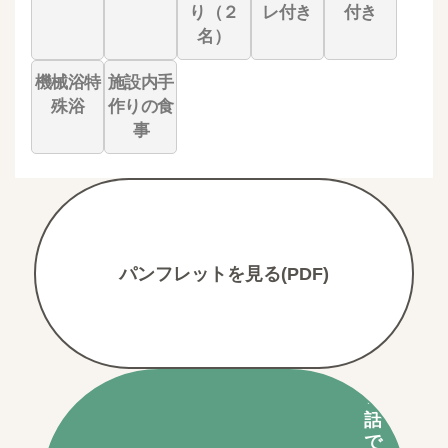
り（２
レ付き
付き
名）
機械浴特
施設内手
殊浴
作りの食
事
パンフレットを見る(PDF)
電
話
で