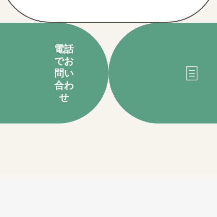
電話
でお
問い
合わ
せ