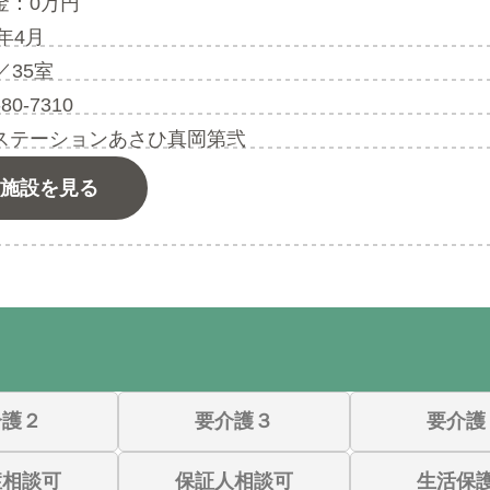
金：0万円
9年4月
／35室
-80-7310
ステーションあさひ真岡第弐
施設を見る
介護２
要介護３
要介護
症相談可
保証人相談可
生活保