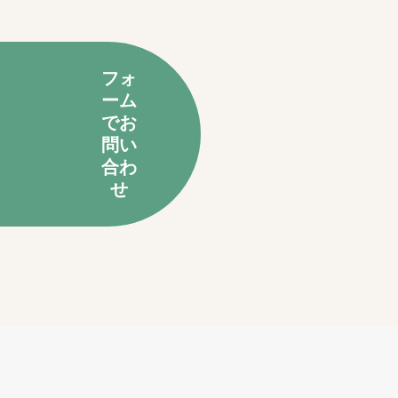
フォ
ーム
でお
問い
合わ
せ