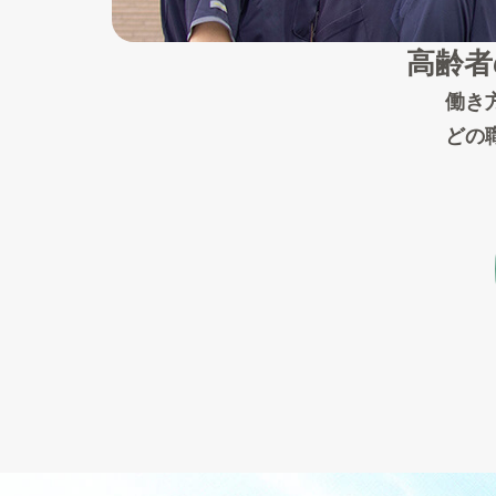
高齢者
働き
どの