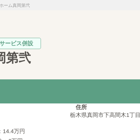
ホーム真岡第弐
サービス併設
岡第弐
住所
栃木県真岡市下高間木1丁目2
14.4万円