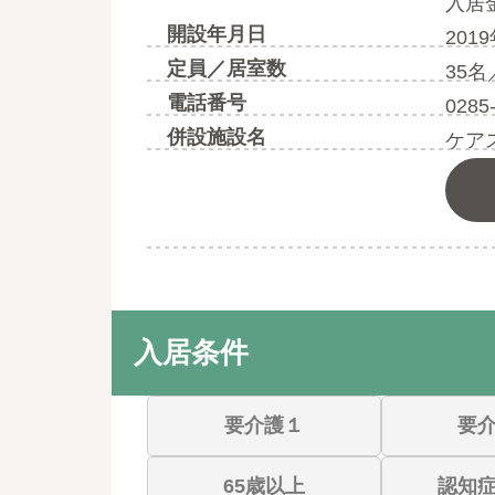
入居
開設年月日
201
定員／居室数
35名
電話番号
0285
併設施設名
ケア
入居条件
要介護１
要
65歳以上
認知