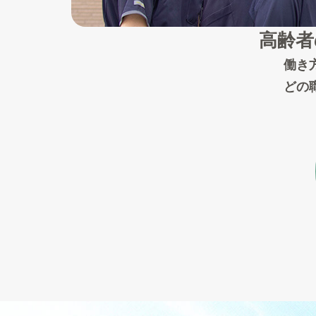
高齢者
働き
どの