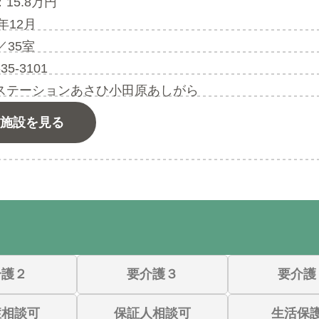
15.8万円
8年12月
／35室
-35-3101
ステーションあさひ小田原あしがら
施設を見る
介護２
要介護３
要介護
症相談可
保証人相談可
生活保