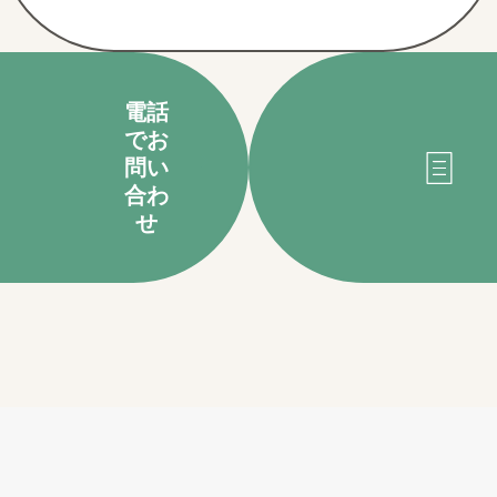
電話
でお
問い
合わ
せ