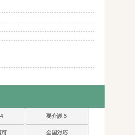
４
要介護５
護可
全国対応