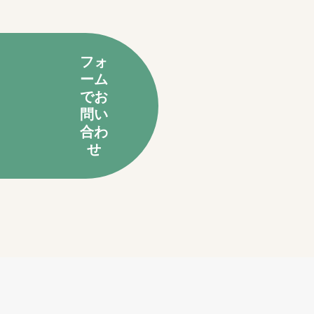
フォ
ーム
でお
問い
合わ
せ