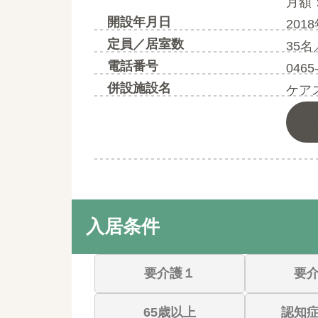
月額：
開設年月日
201
定員／居室数
35名
電話番号
0465
併設施設名
ケア
入居条件
要介護１
要
65歳以上
認知