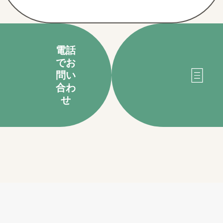
電話
でお
問い
合わ
せ