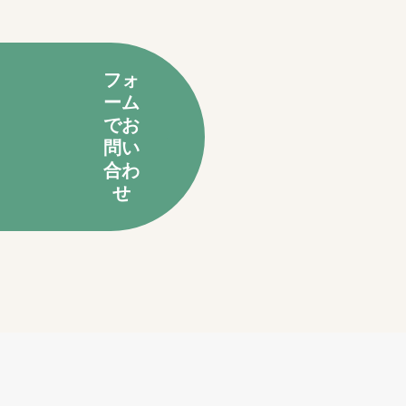
フォ
ーム
でお
問い
合わ
せ