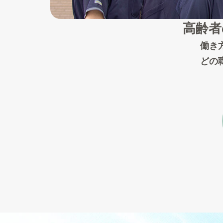
高齢者
働き
どの