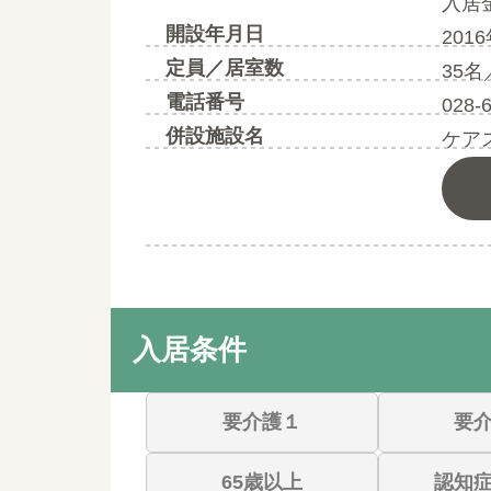
入居
開設年月日
201
定員／居室数
35名
電話番号
028-
併設施設名
ケア
入居条件
要介護１
要
65歳以上
認知