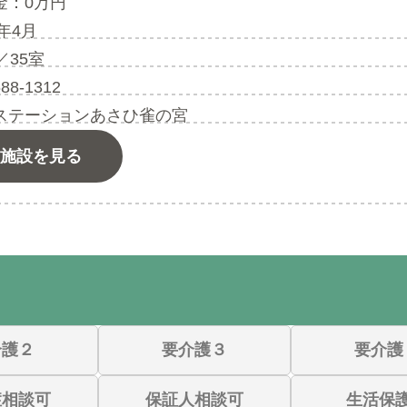
金：0万円
6年4月
／35室
688-1312
ステーションあさひ雀の宮
施設を見る
介護２
要介護３
要介護
症相談可
保証人相談可
生活保