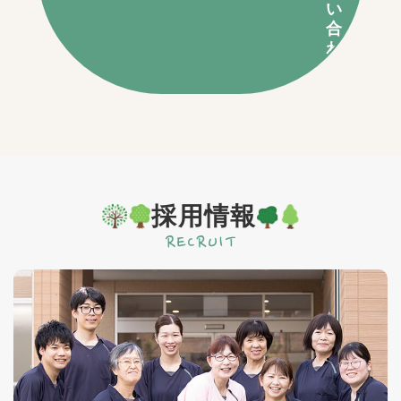
い
合
わ
せ
採用情報