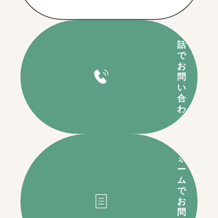
電
話
で
お
問
い
合
わ
せ
フ
ォ
ー
ム
で
お
問