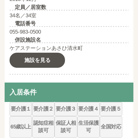
定員／居室数
34名／34室
電話番号
055-983-0500
併設施設名
ケアステーションあさひ清水町
施設を見る
入居条件
要介護１
要介護２
要介護３
要介護４
要介護５
認知症相
保証人相
生活保護
65歳以上
全国対応
談可
談可
可